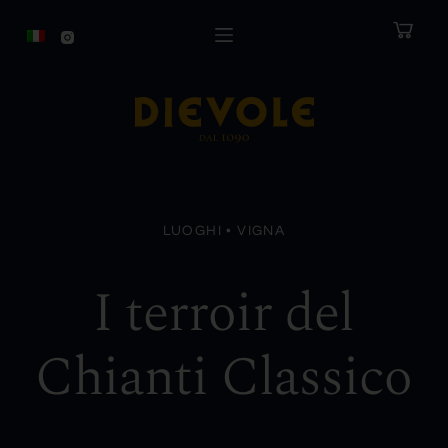
S
a
l
t
a
a
l
c
LUOGHI • VIGNA
o
n
I terroir del
t
e
Chianti Classico
n
u
t