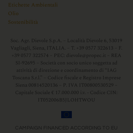
Etichette Ambientali
Olio
Sostenibilità
Soc. Agr. Dievole S.p.A. – Località Dievole 6, 53019
Vagliagli, Siena, ITALIA. – T. +39 0577 322613 – F.
+39 0577 322574 – PEC:
dievole@propec.it
– REA
SI-92695 – Società con socio unico soggetta ad
attività di direzione e coordinamento di “IAG
Toscana S.r.l.” – Codice fiscale e Registro Imprese
Siena 00814520136 – P. IVA IT00800530529 –
Capitale Sociale € 17.000.000 i.v. - Codice CIN:
IT052006B5JLOHTWOU
CAMPAIGN FINANCED ACCORDING TO EU