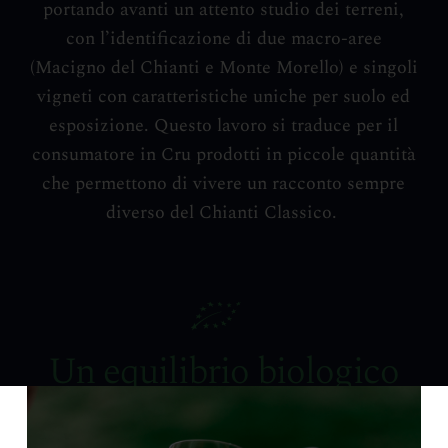
portando avanti un attento studio dei terreni,
con l’identificazione di due macro-aree
(Macigno del Chianti e Monte Morello) e singoli
vigneti con caratteristiche uniche per suolo ed
esposizione. Questo lavoro si traduce per il
consumatore in Cru prodotti in piccole quantità
che permettono di vivere un racconto sempre
diverso del Chianti Classico.
Un equilibrio biologico