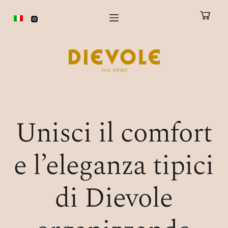
S
a
l
t
a
a
l
c
Unisci il comfort
o
n
e l’eleganza tipici
t
e
di Dievole
n
u
t