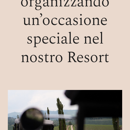
organizzando
o
un’occasione
speciale nel
nostro Resort