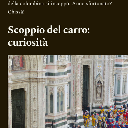
della colombina si inceppò. Anno sfortunato?
Chissà!
Scoppio del carro:
curiosità
Certifico che ho l’età legale per bere
vino nel mio Paese di residenza
Si