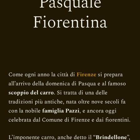
Pasquale
o
Fiorentina
Come ogni anno la città di
Firenze
si prepara
all’arrivo della domenica di Pasqua e al famoso
scoppio del carro
. Si tratta di una delle
tradizioni più antiche, nata oltre nove secoli fa
con la nobile
famiglia Pazzi
, e ancora oggi
celebrata dal Comune di Firenze e dai fiorentini.
L’imponente carro, anche detto il “
Brindellone
”,