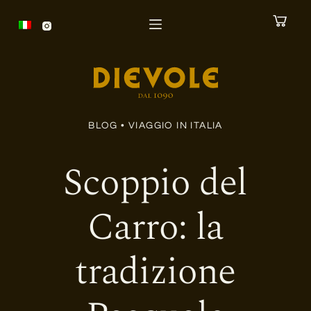
S
a
l
t
a
a
BLOG •
VIAGGIO IN ITALIA
l
c
Scoppio del
o
n
Carro: la
t
e
tradizione
n
u
t